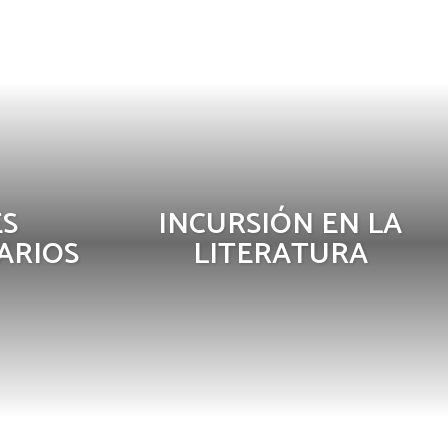
ERNACIONAL VERNIANO
DÍA DE LEER A VERNE
EDICIONES PAGANEL
Contacto
Mi cuenta
Hazte socio
Conectarse
ES
INCURSIÓN EN LA
ARIOS
LITERATURA